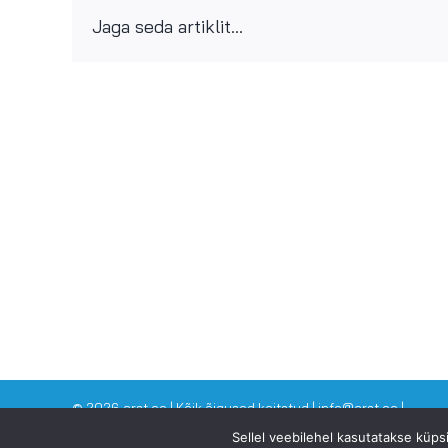
Jaga seda artiklit...
©
2026 arst.ee | Kõik õigused kaitstud | info@arst.ee |
Sellel veebilehel kasutatakse küp
VAATA KA SINNA: Dr Eero Merilind -
www.drmerilind.ee
| Eesti T