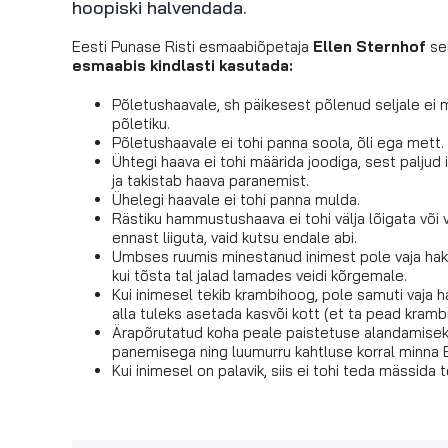
hoopiski halvendada.
Eesti Punase Risti esmaabiõpetaja
Ellen Sternhof
se
esmaabis kindlasti kasutada:
Põletushaavale, sh päikesest põlenud seljale ei 
põletiku.
Põletushaavale ei tohi panna soola, õli ega mett. 
Ühtegi haava ei tohi määrida joodiga, sest paljud
ja takistab haava paranemist.
Ühelegi haavale ei tohi panna mulda.
Rästiku hammustushaava ei tohi välja lõigata või v
ennast liiguta, vaid kutsu endale abi.
Umbses ruumis minestanud inimest pole vaja hakata
kui tõsta tal jalad lamades veidi kõrgemale.
Kui inimesel tekib krambihoog, pole samuti vaja h
alla tuleks asetada kasvõi kott (et ta pead krambih
Ärapõrutatud koha peale paistetuse alandamisek
panemisega ning luumurru kahtluse korral minna
Kui inimesel on palavik, siis ei tohi teda mässida 