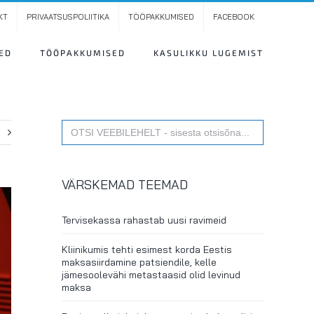
KT
PRIVAATSUSPOLIITIKA
TÖÖPAKKUMISED
FACEBOOK
ED
TÖÖPAKKUMISED
KASULIKKU LUGEMIST
Search
t
for:
VÄRSKEMAD TEEMAD
Tervisekassa rahastab uusi ravimeid
Kliinikumis tehti esimest korda Eestis
maksasiirdamine patsiendile, kelle
jämesoolevähi metastaasid olid levinud
maksa