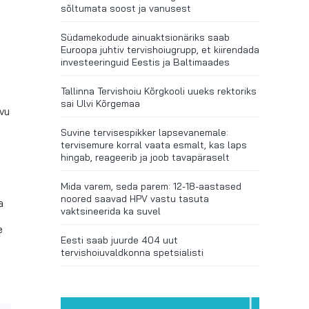
sõltumata soost ja vanusest
Südamekodude ainuaktsionäriks saab
Euroopa juhtiv tervishoiugrupp, et kiirendada
investeeringuid Eestis ja Baltimaades
Tallinna Tervishoiu Kõrgkooli uueks rektoriks
sai Ulvi Kõrgemaa
rvu
Suvine tervisespikker lapsevanemale:
tervisemure korral vaata esmalt, kas laps
hingab, reageerib ja joob tavapäraselt
Mida varem, seda parem: 12-18-aastased
noored saavad HPV vastu tasuta
a
vaktsineerida ka suvel
e
Eesti saab juurde 404 uut
tervishoiuvaldkonna spetsialisti