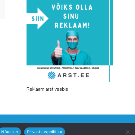
r
Email
Reklaam arstiveebis
Facebook
Email
Nõustun
Privaatsuspoliitika