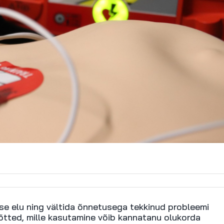
se elu ning vältida õnnetusega tekkinud probleemi
võtted, mille kasutamine võib kannatanu olukorda