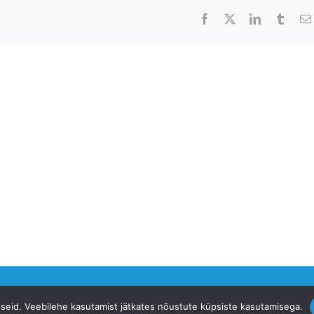
Facebook
X
LinkedIn
Tumbl
siseid. Veebilehe kasutamist jätkates nõustute küpsiste kasutamisega.
ervise Fond -
ehf.ee