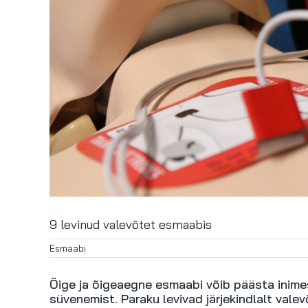
9 levinud valevõtet esmaabis
Esmaabi
Õige ja õigeaegne esmaabi võib päästa inime
süvenemist. Paraku levivad järjekindlalt vale