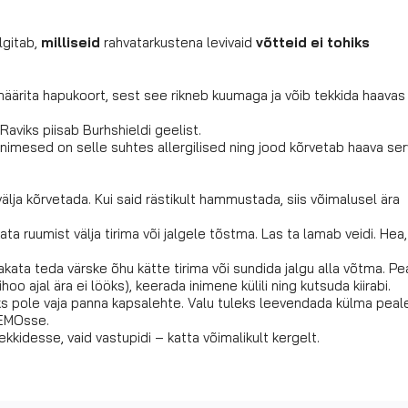
lgitab,
milliseid
rahvatarkustena levivaid
võtteid ei tohiks
määrita hapukoort, sest see rikneb kuumaga ja võib tekkida haavas
Raviks piisab Burhshieldi geelist.
 inimesed on selle suhtes allergilised ning jood kõrvetab haava se
älja kõrvetada. Kui said rästikult hammustada, siis võimalusel ära
 ruumist välja tirima või jalgele tõstma. Las ta lamab veidi. Hea,
akata teda värske õhu kätte tirima või sundida jalgu alla võtma. Pe
oo ajal ära ei lööks), keerada inimene külili ning kutsuda kiirabi.
s pole vaja panna kapsalehte. Valu tuleks leevendada külma peal
 EMOsse.
tekkidesse, vaid vastupidi – katta võimalikult kergelt.