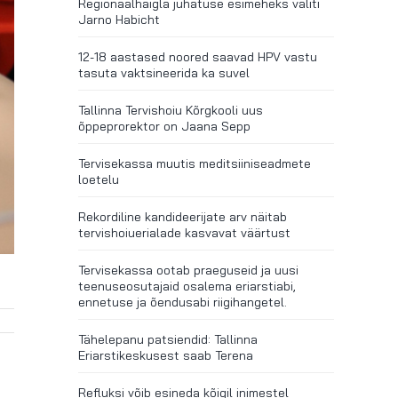
Regionaalhaigla juhatuse esimeheks valiti
Jarno Habicht
12-18 aastased noored saavad HPV vastu
tasuta vaktsineerida ka suvel
Tallinna Tervishoiu Kõrgkooli uus
õppeprorektor on Jaana Sepp
Tervisekassa muutis meditsiiniseadmete
loetelu
Rekordiline kandideerijate arv näitab
tervishoiuerialade kasvavat väärtust
Tervisekassa ootab praeguseid ja uusi
teenuseosutajaid osalema eriarstiabi,
ennetuse ja õendusabi riigihangetel.
Tähelepanu patsiendid: Tallinna
Eriarstikeskusest saab Terena
Refluksi võib esineda kõigil inimestel