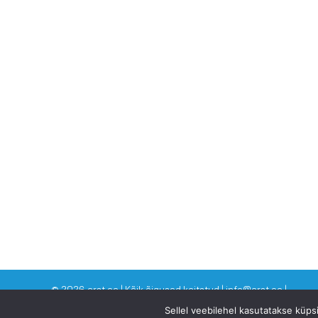
©
2026 arst.ee | Kõik õigused kaitstud | info@arst.ee |
Sellel veebilehel kasutatakse küp
VAATA KA SINNA: Dr Eero Merilind -
www.drmerilind.ee
| Eesti T