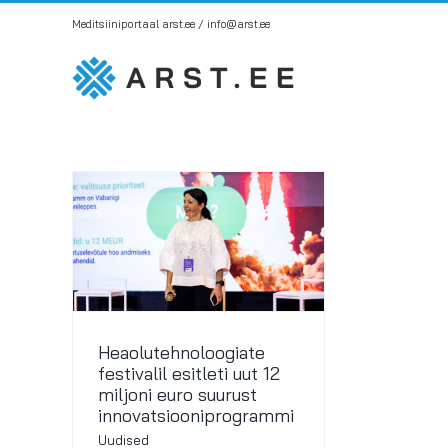
Skip
Meditsiiniportaal arst.ee / info@arst.ee
to
content
Heaolutehnoloogiate
festivalil esitleti uut 12
miljoni euro suurust
innovatsiooniprogrammi
Uudised