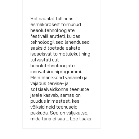
Sel nädalal Tallinnas
esmakordselt toimunud
heaolutehnoloogiate
festivalil arutleti, kuidas
tehnoloogilised lahendused
saaksid toetada eakate
iseseisvat toimetulekut ning
tutvustati uut
heaolutehnoloogiate
innovatsiooniprogrammi.
Meie elanikkond vananeb ja
vajadus tervise- ja
sotsiaalvaldkonna teenuste
järele kasvab, samas on
puudus inimestest, kes
võiksid neid teenuseid
pakkuda. See on väljakutse,
mida täna ei saa ... Loe lisaks