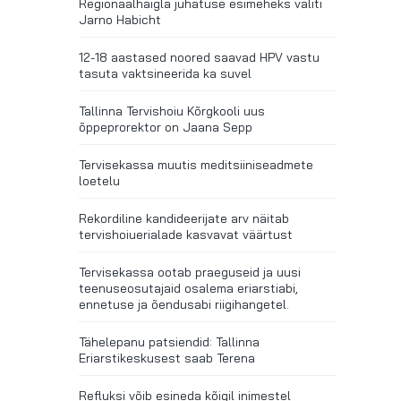
Regionaalhaigla juhatuse esimeheks valiti
Jarno Habicht
12-18 aastased noored saavad HPV vastu
tasuta vaktsineerida ka suvel
Tallinna Tervishoiu Kõrgkooli uus
õppeprorektor on Jaana Sepp
Tervisekassa muutis meditsiiniseadmete
loetelu
Rekordiline kandideerijate arv näitab
tervishoiuerialade kasvavat väärtust
Tervisekassa ootab praeguseid ja uusi
teenuseosutajaid osalema eriarstiabi,
ennetuse ja õendusabi riigihangetel.
Tähelepanu patsiendid: Tallinna
Eriarstikeskusest saab Terena
Refluksi võib esineda kõigil inimestel