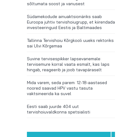
sõltumata soost ja vanusest
Südamekodude ainuaktsionäriks saab
Euroopa juhtiv tervishoiugrupp, et kiirendada
investeeringuid Eestis ja Baltimaades
Tallinna Tervishoiu Kõrgkooli uueks rektoriks
sai Ulvi Kõrgemaa
Suvine tervisespikker lapsevanemale:
tervisemure korral vaata esmalt, kas laps
hingab, reageerib ja joob tavapäraselt
Mida varem, seda parem: 12-18-aastased
noored saavad HPV vastu tasuta
vaktsineerida ka suvel
Eesti saab juurde 404 uut
tervishoiuvaldkonna spetsialisti