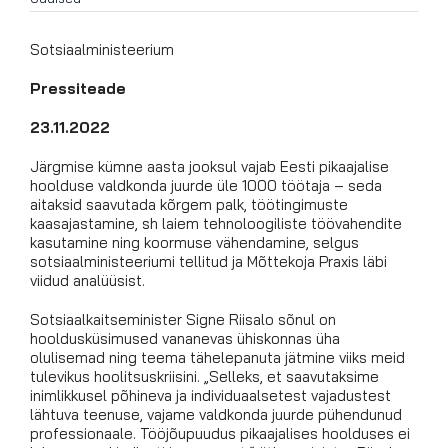
Sotsiaalministeerium
Pressiteade
23.11.2022
Järgmise kümne aasta jooksul vajab Eesti pikaajalise
hoolduse valdkonda juurde üle 1000 töötaja – seda
aitaksid saavutada kõrgem palk, töötingimuste
kaasajastamine, sh laiem tehnoloogiliste töövahendite
kasutamine ning koormuse vähendamine, selgus
sotsiaalministeeriumi tellitud ja Mõttekoja Praxis läbi
viidud analüüsist.
Sotsiaalkaitseminister Signe Riisalo sõnul on
hooldusküsimused vananevas ühiskonnas üha
olulisemad ning teema tähelepanuta jätmine viiks meid
tulevikus hoolitsuskriisini. „Selleks, et saavutaksime
inimlikkusel põhineva ja individuaalsetest vajadustest
lähtuva teenuse, vajame valdkonda juurde pühendunud
professionaale. Tööjõupuudus pikaajalises hoolduses ei