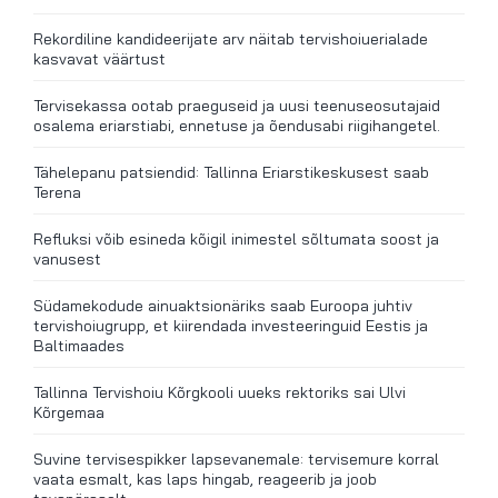
Rekordiline kandideerijate arv näitab tervishoiuerialade
kasvavat väärtust
Tervisekassa ootab praeguseid ja uusi teenuseosutajaid
osalema eriarstiabi, ennetuse ja õendusabi riigihangetel.
Tähelepanu patsiendid: Tallinna Eriarstikeskusest saab
Terena
Refluksi võib esineda kõigil inimestel sõltumata soost ja
vanusest
Südamekodude ainuaktsionäriks saab Euroopa juhtiv
tervishoiugrupp, et kiirendada investeeringuid Eestis ja
Baltimaades
Tallinna Tervishoiu Kõrgkooli uueks rektoriks sai Ulvi
Kõrgemaa
Suvine tervisespikker lapsevanemale: tervisemure korral
vaata esmalt, kas laps hingab, reageerib ja joob