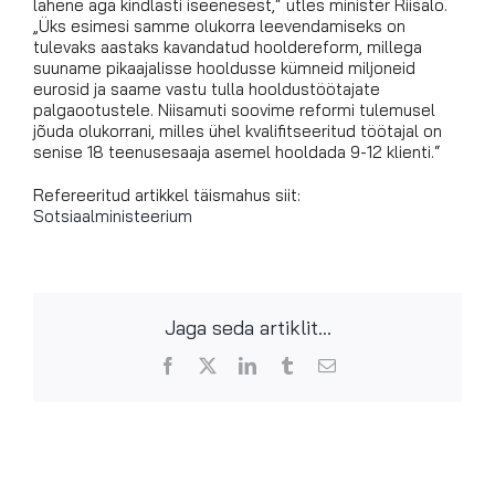
lahene aga kindlasti iseenesest,“ ütles minister Riisalo.
„Üks esimesi samme olukorra leevendamiseks on
tulevaks aastaks kavandatud hooldereform, millega
suuname pikaajalisse hooldusse kümneid miljoneid
eurosid ja saame vastu tulla hooldustöötajate
palgaootustele. Niisamuti soovime reformi tulemusel
jõuda olukorrani, milles ühel kvalifitseeritud töötajal on
senise 18 teenusesaaja asemel hooldada 9-12 klienti.“
Refereeritud artikkel täismahus siit:
Sotsiaalministeerium
Jaga seda artiklit...
Facebook
X
LinkedIn
Tumblr
Email