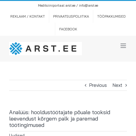
Skip
Meditsiiniportaal arst.ee / info@arst.ee
to
content
REKLAAM / KONTAKT
PRIVAATSUSPOLIITIKA
TÖÖPAKKUMISED
FACEBOOK
Previous
Next
Analüüs: hooldustöötajate põuale tooksid
leevendust kõrgem palk ja paremad
töötingimused
Uudised