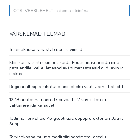
Search
for:
VÄRSKEMAD TEEMAD
Tervisekassa rahastab uusi ravimeid
Kliinikumis tehti esimest korda Eestis maksasiirdamine
patsiendile, kelle jämesoolevähi metastaasid olid levinud
maksa
Regionaalhaigla juhatuse esimeheks valiti Jarno Habicht
12-18 aastased noored saavad HPV vastu tasuta
vaktsineerida ka suvel
Tallinna Tervishoiu Kõrgkooli uus õppeprorektor on Jaana
Sepp
Tervisekassa muutis meditsiiniseadmete loetelu