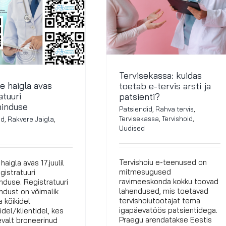
Tervisekassa: kuidas
e haigla avas
toetab e-tervis arsti ja
atuuri
patsienti?
ninduse
Patsiendid
,
Rahva tervis
,
Tervisekassa
,
Tervishoid
,
id
,
Rakvere Jaigla
,
Uudised
Tervishoiu e-teenused on
haigla avas 17.juulil
mitmesugused
egistratuuri
ravimeeskonda kokku toovad
nduse. Registratuuri
lahendused, mis toetavad
ndust on võimalik
tervishoiutöötajat tema
 kõikidel
igapäevatöös patsientidega.
idel/klientidel, kes
Praegu arendatakse Eestis
valt broneerinud