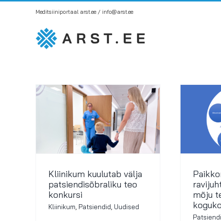
Skip
Meditsiiniportaal arst.ee / info@arst.ee
to
content
Kliinikum kuulutab välja
Paikko
patsiendisõbraliku teo
raviju
konkursi
mõju te
koguko
Kliinikum
,
Patsiendid
,
Uudised
Patsiend