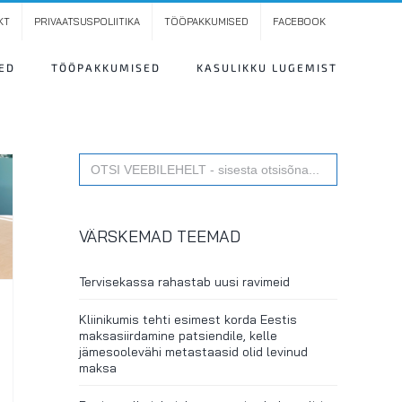
KT
PRIVAATSUSPOLIITIKA
TÖÖPAKKUMISED
FACEBOOK
ED
TÖÖPAKKUMISED
KASULIKKU LUGEMIST
Search
for:
VÄRSKEMAD TEEMAD
Tervisekassa rahastab uusi ravimeid
Kliinikumis tehti esimest korda Eestis
maksasiirdamine patsiendile, kelle
jämesoolevähi metastaasid olid levinud
maksa