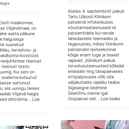
Haigla
Alates 4. septembrist pakub
Tartu Ülikooli Kliinikum
patsiendi infokeskuses
Eesti maakonnas,
nõustamiseteenuseid nii
as Viljandimaal, on
patsientidele kui nende
ahe aasta pikkune
lähedastele teemades ja
se haigusega
tegevustes, milles Kliinikumi
ele suunatud
patsiendid raviteekonnal
ikku, tervishoiu- ja
kõige enam tuge ja teavet
lvaldkonna koostöös
vajavad. „Kliinikum pakub
 ravijuhtimise teenust
tervishoiuteenusteid kõikidel
 teenust testiv
erialadel ning tänapäevases
e uuring. Kui seni on
infopaljususes võib olla
s osalema kutsutud
väljakutseks vajaliku teabe
glasse sattunud
õigeaegne leidmine.
si, siis uuringu teises
Seetõttu oleme igal
aadab Viljandi haigla
tööpäeval neil ... Loe lisaks
tsed sihtrühma ... Loe