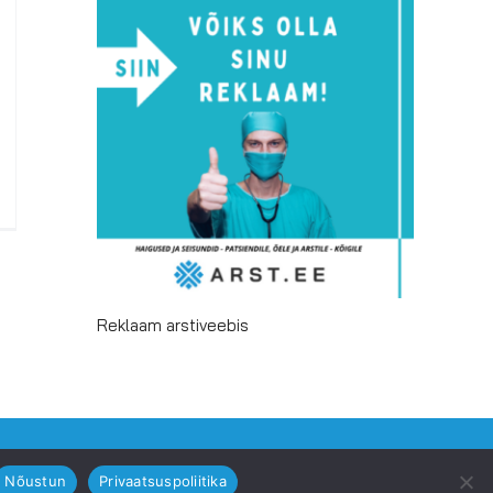
Reklaam arstiveebis
Facebook
Email
Nõustun
Privaatsuspoliitika