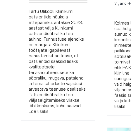
Viljandi-
Tartu Ülikooli Kliinikumi
patsientide nõukoja
ettepanekul antakse 2023.
Kolmes 
aastast välja Kliinikumi
sealhulg
patsiendisõbraliku teo
alanud k
auhind. Tunnustuse ajendiks
kroonili
on märgata Kliinikumi
inimest
töötajate igapäevast
paikkondl
panustamist sellesse, et
sotsiaa
patsiendid saaksid lisaks
toimivat
kvaliteetsele
ehk PAIK
tervishoiuteenusele ka
kliinilin
sõbraliku, mugava, patsiendi
uuringu
ja tema lähedaste vajadusi
vaid hai
arvestava teenuse osaliseks.
viljandla
Patsiendisõbraliku teo
faasis s
väljaselgitamiseks viiakse
välja ku
läbi konkurss, kuhu saavad ...
lisaks
Loe lisaks