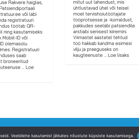
mitut uut lahendust, mis
use Rakvere haiglas,
ühtlustavad ühel või teisel
 Patsiendiportaali
moel tervishoiutöötajate
tratuur.ee või läbi
tööprotsesse ja -korraldust,
nda registratuuri.
pakkudes seeläbi patsiendile
indus töötab QR-
arstiabi senisest kiiremini.
il ning kasutamiseks
Viimastel aastatel tehtud
k Mobiil-ID või
töö hakkab kandma esimesi
D olemasolu
vilju ja praeguseks on
mes. Registratuuri
kaugteenuste ... Loe lisaks
induses saab
t broneeritud
iuteenuse ... Loe
siseid. Veebilehe kasutamist jätkates nõustute küpsiste kasutamisega.
ervise Fond -
ehf.ee