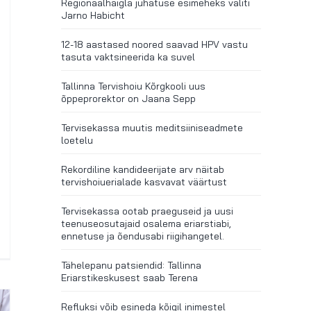
Regionaalhaigla juhatuse esimeheks valiti
Jarno Habicht
12-18 aastased noored saavad HPV vastu
tasuta vaktsineerida ka suvel
Tallinna Tervishoiu Kõrgkooli uus
õppeprorektor on Jaana Sepp
Tervisekassa muutis meditsiiniseadmete
loetelu
Rekordiline kandideerijate arv näitab
tervishoiuerialade kasvavat väärtust
Tervisekassa ootab praeguseid ja uusi
teenuseosutajaid osalema eriarstiabi,
ennetuse ja õendusabi riigihangetel.
Tähelepanu patsiendid: Tallinna
Eriarstikeskusest saab Terena
Refluksi võib esineda kõigil inimestel