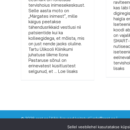
raviteen
tervishoius inimesekesksust.
kas läbi
Selle aasta moto on
digiregis
„Märgates inimest“, mille
haigla e
käigus peetakse
Iseteen
tähendusrikkaid vestlusi nii
koodi ab
patsientide kui ka
on vajali
kolleegidega, et mõista, mis
SMART-I
on just nende jaoks oluline.
nutisead
Tartu Ülikooli Kliinikumi
iseteen
juhatuse liikme Ilona
eelneval
Pastaruse sõnul on
tervisho
erinevatest küsitlustest
lisaks
selgunud, et ... Loe lisaks
©
2026 arst.ee | Kõik õigused kaitstud | info@arst.ee |
Sellel veebilehel kasutatakse küp
VAATA KA SINNA: Dr Eero Merilind -
www.drmerilind.ee
| Eesti T