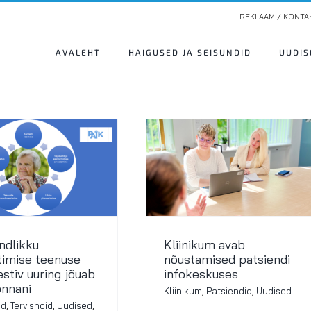
REKLAAM / KONTA
AVALEHT
HAIGUSED JA SEISUNDID
UUDIS
ndlikku
Kliinikum avab
htimise teenuse
nõustamised patsiendi
stiv uuring jõuab
infokeskuses
nnani
Kliinikum
,
Patsiendid
,
Uudised
id
,
Tervishoid
,
Uudised
,