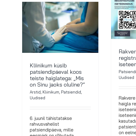
Rakver
registr
isetee
Kliinikum küsib
patsiendipäeval koos
Patsiend
teiste haiglatega: „Mis
Uudised
on Sinu jaoks oluline?“
Arstid
,
Kliinikum
,
Patsiendid
,
Rakvere 
Uudised
haigla r
iseteeni
iseteeni
6. juunil tähistatakse
kasutada
rahvusvahelist
patsient
patsiendipäeva, mille
on eelne
eesmärk on rõhutada