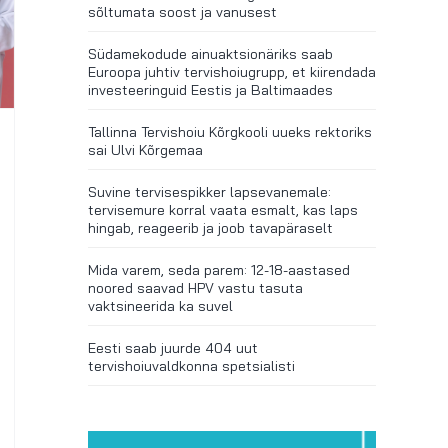
sõltumata soost ja vanusest
Südamekodude ainuaktsionäriks saab
Euroopa juhtiv tervishoiugrupp, et kiirendada
investeeringuid Eestis ja Baltimaades
Tallinna Tervishoiu Kõrgkooli uueks rektoriks
sai Ulvi Kõrgemaa
Suvine tervisespikker lapsevanemale:
tervisemure korral vaata esmalt, kas laps
hingab, reageerib ja joob tavapäraselt
Mida varem, seda parem: 12-18-aastased
noored saavad HPV vastu tasuta
vaktsineerida ka suvel
Eesti saab juurde 404 uut
tervishoiuvaldkonna spetsialisti