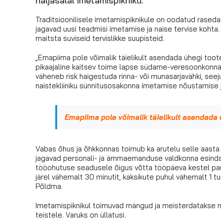
haljasalal imetamispikniku.
Traditsioonilisele imetamispiknikule on oodatud rase
jagavad uusi teadmisi imetamise ja naise tervise kohta
maitsta suviseid tervislikke suupisteid.
„Emapiima pole võimalik täielikult asendada ühegi to
pikaajaline kaitsev toime lapse südame-veresoonkonna h
väheneb risk haigestuda rinna- või munasarjavähki, see
naistekliiniku sünnitusosakonna imetamise nõustamise 
Emapiima pole võimalik täielikult asendada 
Vabas õhus ja õhkkonnas toimub ka arutelu selle aast
jagavad personali- ja ämmaemanduse valdkonna esindaja
tööohutuse seadusele õigus võtta tööpäeva kestel paus
järel vähemalt 30 minutit, kaksikute puhul vähemalt 1 t
Põldma.
Imetamispiknikul toimuvad mängud ja meisterdatakse 
teistele. Varuks on üllatusi.