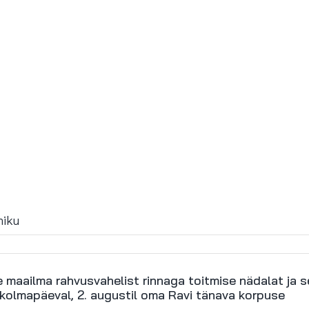
niku
 maailma rahvusvahelist rinnaga toitmise nädalat ja s
) kolmapäeval, 2. augustil oma Ravi tänava korpuse