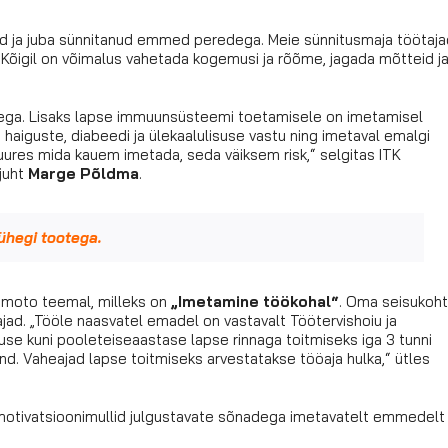
dad ja juba sünnitanud emmed peredega. Meie sünnitusmaja töötaja
. Kõigil on võimalus vahetada kogemusi ja rõõme, jagada mõtteid j
otega. Lisaks lapse immuunsüsteemi toetamisele on imetamisel
aiguste, diabeedi ja ülekaalulisuse vastu ning imetaval emalgi
juures mida kauem imetada, seda väiksem risk,“ selgitas ITK
juht
Marge Põldma
.
ühegi tootega.
a moto teemal, milleks on
„Imetamine töökohal“
. Oma seisukoht
d. „Tööle naasvatel emadel on vastavalt Töötervishoiu ja
e kuni pooleteiseaastase lapse rinnaga toitmiseks iga 3 tunni
und. Vaheajad lapse toitmiseks arvestatakse tööaja hulka,“ ütles
motivatsioonimullid julgustavate sõnadega imetavatelt emmedelt