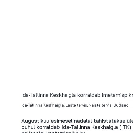
Ida-Tallinna Keskhaigla korraldab imetamispik
Ida-Tallinna Keskhaigla
,
Laste tervis
,
Naiste tervis
,
Uudised
Augustikuu esimesel nädalal tähistatakse üle
puhul korraldab Ida-Tallinna Keskhaigla (ITK