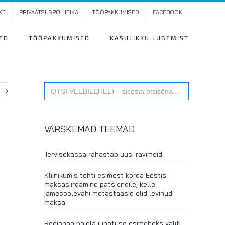
KT
PRIVAATSUSPOLIITIKA
TÖÖPAKKUMISED
FACEBOOK
ED
TÖÖPAKKUMISED
KASULIKKU LUGEMIST
Search
t
for:
VÄRSKEMAD TEEMAD
Tervisekassa rahastab uusi ravimeid
Kliinikumis tehti esimest korda Eestis
maksasiirdamine patsiendile, kelle
jämesoolevähi metastaasid olid levinud
maksa
Regionaalhaigla juhatuse esimeheks valiti