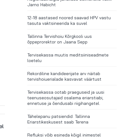
Jarno Habicht
12-18 aastased noored saavad HPV vastu
tasuta vaktsineerida ka suvel
Tallinna Tervishoiu Kõrgkooli uus
õppeprorektor on Jaana Sepp
Tervisekassa muutis meditsiiniseadmete
loetelu
Rekordiline kandideerijate arv näitab
tervishoiuerialade kasvavat väärtust
Tervisekassa ootab praeguseid ja uusi
teenuseosutajaid osalema eriarstiabi,
ennetuse ja õendusabi riigihangetel.
Tähelepanu patsiendid: Tallinna
Eriarstikeskusest saab Terena
el
Refluksi võib esineda kõigil inimestel