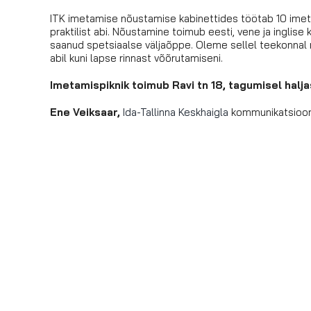
ITK imetamise nõustamise kabinettides töötab 10 imet
praktilist abi. Nõustamine toimub eesti, vene ja ingl
saanud spetsiaalse väljaõppe. Oleme sellel teekonnal 
abil kuni lapse rinnast võõrutamiseni.
Imetamispiknik toimub Ravi tn 18, tagumisel halja
Ene Veiksaar,
Ida-Tallinna Keskhaigla
kommunikatsiooni