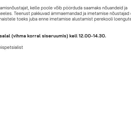
amisnõustajat, kelle poole võib pöörduda saamaks nõuandeid ja
ise keeles. Teenust pakkuvad ämmaemandad ja imetamise nõustajad
naistele toeks juba enne imetamise alustamist perekooli loengut
salal (vihma korral siseruumis) kell 12.00-14.30.
spetsialist