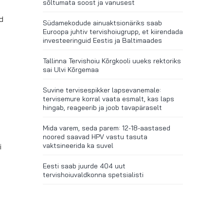
sõltumata soost ja vanusest
d
Südamekodude ainuaktsionäriks saab
a
Euroopa juhtiv tervishoiugrupp, et kiirendada
investeeringuid Eestis ja Baltimaades
Tallinna Tervishoiu Kõrgkooli uueks rektoriks
sai Ulvi Kõrgemaa
Suvine tervisespikker lapsevanemale:
tervisemure korral vaata esmalt, kas laps
hingab, reageerib ja joob tavapäraselt
Mida varem, seda parem: 12-18-aastased
noored saavad HPV vastu tasuta
vaktsineerida ka suvel
i
Eesti saab juurde 404 uut
tervishoiuvaldkonna spetsialisti