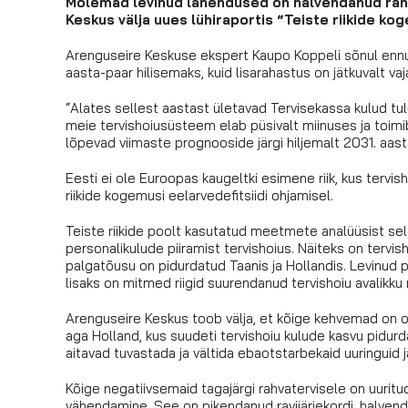
Mõlemad levinud lahendused on halvendanud rah
Keskus välja uues lühiraportis “Teiste riikide ko
Arenguseire Keskuse ekspert Kaupo Koppeli sõnul enn
aasta-paar hilisemaks, kuid lisarahastus on jätkuvalt vaja
“Alates sellest aastast ületavad Tervisekassa kulud tul
meie tervishoiusüsteem elab püsivalt miinuses ja toi
lõpevad viimaste prognooside järgi hiljemalt 2031. aasta
Eesti ei ole Euroopas kaugeltki esimene riik, kus tervis
riikide kogemusi eelarvedefitsiidi ohjamisel.
Teiste riikide poolt kasutatud meetmete analüüsist se
personalikulude piiramist tervishoius. Näiteks on terv
palgatõusu on pidurdatud Taanis ja Hollandis. Levinud 
lisaks on mitmed riigid suurendanud tervishoiu avalikku
Arenguseire Keskus toob välja, et kõige kehvemad on o
aga Holland, kus suudeti tervishoiu kulude kasvu pidurd
aitavad tuvastada ja vältida ebaotstarbekaid uuringuid j
Kõige negatiivsemaid tagajärgi rahvatervisele on uuritu
vähendamine. See on pikendanud ravijärjekordi, halve