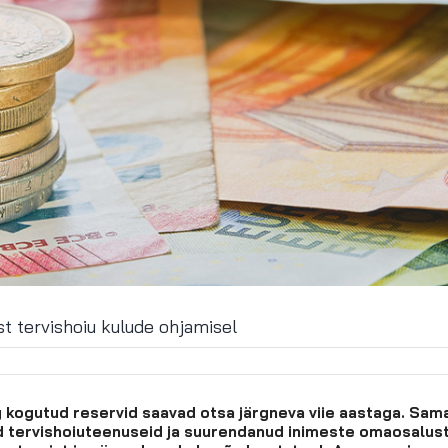
t tervishoiu kulude ohjamisel
ng kogutud reservid saavad otsa järgneva viie aastaga. Sam
ud tervishoiuteenuseid ja suurendanud inimeste omaosalust