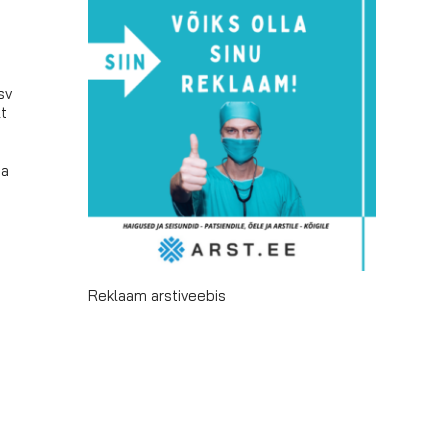
sv
lt
na
Reklaam arstiveebis