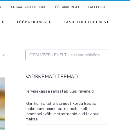
KT
PRIVAATSUSPOLIITIKA
TÖÖPAKKUMISED
FACEBOOK
ED
TÖÖPAKKUMISED
KASULIKKU LUGEMIST
Search
t
for:
VÄRSKEMAD TEEMAD
Tervisekassa rahastab uusi ravimeid
Kliinikumis tehti esimest korda Eestis
maksasiirdamine patsiendile, kelle
jämesoolevähi metastaasid olid levinud
maksa