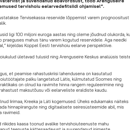
vatervist ja süvendanud ebavõrdsust, toob Arenguseire
gemused tervishoiu eelarvedefitsiidi ohjamisel”.
ustatakse Tervisekassa reservide lõppemist varem prognoositust
lik.
usid ligi 100 miljoni euroga aastas ning oleme jõudnud olukorda, k
mib praeguses mahus tänu varem kogutud reservidele. Aga needki
l,” kirjeldas Koppel Eesti tervishoiu eelarve perspektiive.
hoiu­kulud ületavad tulusid ning Arenguseire Keskus analüüsis teist
lgus, et peamise rahastuskriisi lahendusena on kasutatud
ishoiutöötajate palku langetatud Lätis, külmutatud Soomes ning
praktikaks on olnud ka ravimite hinna rangem reguleerimine ning
 rahastust maksutõusu või eelarveliste eraldiste kaudu.
lnud Iirimaa, Kreeka ja Läti kogemused. Üheks edukamaks näiteks
ada hinnapiirangute ning digitaalsete seiresüsteemide abil, mis
a ravimeid.
d riikides kaasa toonud avalike tervishoiuteenuste mahu
ndanud teenuste kättesaadavust ja suurendanud inimeste