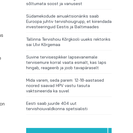
sõltumata soost ja vanusest
Südamekodude ainuaktsionäriks saab
Euroopa juhtiv tervishoiugrupp, et kiirendada
investeeringuid Eestis ja Baltimaades
us
Tallinna Tervishoiu Kõrgkooli uueks rektoriks
sai Ulvi Kõrgemaa
Suvine tervisespikker lapsevanemale:
e
tervisemure korral vaata esmalt, kas laps
hingab, reageerib ja joob tavapäraselt
Mida varem, seda parem: 12-18-aastased
noored saavad HPV vastu tasuta
vaktsineerida ka suvel
Eesti saab juurde 404 uut
 on
tervishoiuvaldkonna spetsialisti