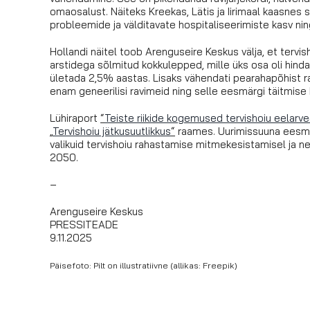
omaosalust. Näiteks Kreekas, Lätis ja Iirimaal kaasnes
probleemide ja välditavate hospitaliseerimiste kasv n
Hollandi näitel toob Arenguseire Keskus välja, et tervi
arstidega sõlmitud kokkulepped, mille üks osa oli hind
ületada 2,5% aastas. Lisaks vähendati pearahapõhist rah
enam geneerilisi ravimeid ning selle eesmärgi täitmise k
Lühiraport
“
Teiste riikide kogemused tervishoiu eelarved
„
Tervishoiu jätkusuutlikkus
“
raames. Uurimissuuna eesmär
valikuid tervishoiu rahastamise mitmekesistamisel ja 
2050.
–
Arenguseire Keskus
PRESSITEADE
9.11.2025
Päisefoto: Pilt on illustratiivne (allikas: Freepik)