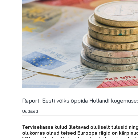
Raport: Eesti võiks õppida Hollandi kogemuses
Uudised
Tervisekassa kulud ületavad oluliselt tulusid ni
olukorras olnud teised Euroopa riigid on kärpin