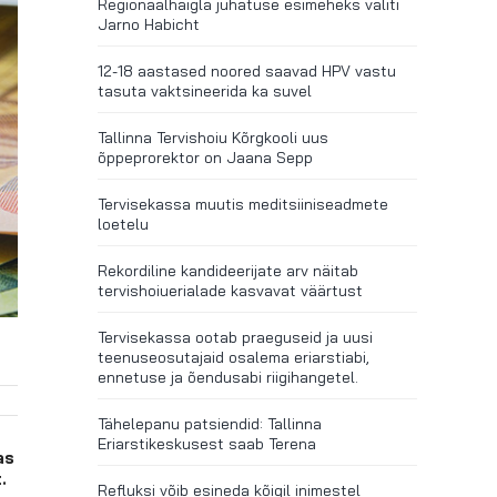
Regionaalhaigla juhatuse esimeheks valiti
Jarno Habicht
12-18 aastased noored saavad HPV vastu
tasuta vaktsineerida ka suvel
Tallinna Tervishoiu Kõrgkooli uus
õppeprorektor on Jaana Sepp
Tervisekassa muutis meditsiiniseadmete
loetelu
Rekordiline kandideerijate arv näitab
tervishoiuerialade kasvavat väärtust
Tervisekassa ootab praeguseid ja uusi
teenuseosutajaid osalema eriarstiabi,
ennetuse ja õendusabi riigihangetel.
Tähelepanu patsiendid: Tallinna
Eriarstikeskusest saab Terena
as
.
Refluksi võib esineda kõigil inimestel