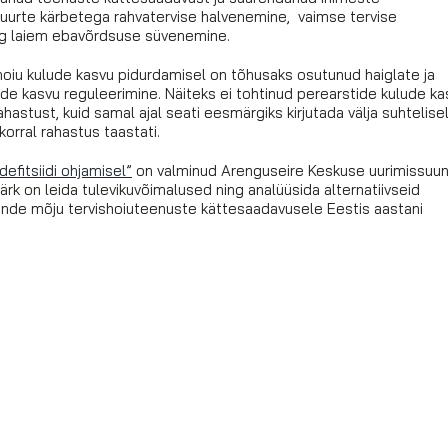
 suurte kärbetega rahvatervise halvenemine, vaimse tervise
ing laiem ebavõrdsuse süvenemine.
shoiu kulude kasvu pidurdamisel on tõhusaks osutunud haiglate ja
ade kasvu reguleerimine. Näiteks ei tohtinud perearstide kulude ka
astust, kuid samal ajal seati eesmärgiks kirjutada välja suhtelise
orral rahastus taastati.
efitsiidi ohjamisel”
on valminud Arenguseire Keskuse uurimissuu
k on leida tulevikuvõimalused ning analüüsida alternatiivseid
nende mõju tervishoiuteenuste kättesaadavusele Eestis aastani