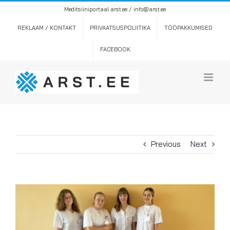
Skip
Meditsiiniportaal arst.ee / info@arst.ee
to
content
REKLAAM / KONTAKT
PRIVAATSUSPOLIITIKA
TÖÖPAKKUMISED
FACEBOOK
Previous
Next
View
Larger
Image