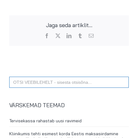
Jaga seda artiklit...
Facebook
X
LinkedIn
Tumblr
Email
Search
for:
VÄRSKEMAD TEEMAD
Tervisekassa rahastab uusi ravimeid
Kliinikumis tehti esimest korda Eestis maksasiirdamine