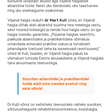
kursuste üliõpilast asusid aga Viljandi haiglasse
abiarstina tööle. Neist üks õendusabi, üks taastusravi
ning üks sisehaiguste osakonnas.
Viljandi haigla ravijuht
dr Mart Kull
ütles, et Viljandi
haigla võtab alati abiarstid suurima hea meelega vastu,
sest noored kolleegid ja nende huvi haigla vastu on iga
haigla tuleviku garantiiks. „Püüame haiglas seetõttu
pakkuda abiarstidele ja praktikantidele võimalusi
omandada erinevaid praktilisi oskusi ja turvaliselt
juhendajate toetusel teha ka iseseisvaid raviotsuseid,”
ütled dr Kull, lisades, et Viljandi haigla pakub ka
võimalust tutvuda Eestis ainulaadsete ja Viljandi haiglale
täna ainuomaste teenustega.
Soovitan abiarstidel ja praktikantidel
hoida alati oma meeled avatud ning
sära silmis!
Dr Kulli sõnul on sellisteks teenusteks näiteks sundravi,
sõltuvushaiguste rehabilitatsiooniteenus, koduhaigla,