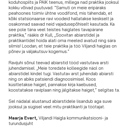
koduhospiits ja PAIK teenus, millega nad praktika jooksul
kokku võivad puutuvad. “Samuti on meie eripäraks
peahoones toimiv ühtne voodifond, mis tähendab, et
kõiki statsionaarse ravi voodeid hallatakse keskselt ja
osakonnad saavad neid vajadusepõhiselt kasutada. Ka
see pole täna veel teistes haiglates tavapärane
praktika,“ rääkis dr Kull, „Soovitan abiarstidel ja
praktikantidel hoida alati oma meeled avatud ning sära
silmis! Loodan, et teie praktika ja töö Viljandi haiglas on
põnev ja väljakutsuv kogemus.“
Ravijuhi sõnul teevad abiarstid tööd vastutava arsti
juhendamisel. „Meie toredate kolleegide näol on
abiarstidel kindel tugi. Vastutav arst juhendab abiarsti
ning on abiks patsiendi diagnoosimisel. Koos
küsitletakse haiget, pannakse kirja kaebused,
koostatakse raviplaan ning jälgitakse haiget,“ selgitas ta.
Sel nädalal alustanud abiarstidele lisandub aga suve
jooksul ja sügisel veel mitu praktikanti ja töötajat.
Maarja Evert,
Viljandi Haigla kommunikatsiooni- ja
turundusjuht