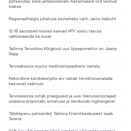
patsiendile, kelle jämesoolevähi metastaasid olid levinud
maksa
Regionaalhaigla juhatuse esimeheks valiti Jarno Habicht
12-18 aastased noored saavad HPV vastu tasuta
vaktsineerida ka suvel
Tallinna Tervishoiu Kõrgkooli uus õppeprorektor on Jaana
Sepp
Tervisekassa muutis meditsiiniseadmete loetelu
Rekordiline kandideerijate arv näitab tervishoiuerialade
kasvavat väärtust
Tervisekassa ootab praeguseid ja uusi teenuseosutajaid
osalema eriarstiabi, ennetuse ja õendusabi riigihangetel.
Tähelepanu patsiendid: Tallinna Eriarstikeskusest saab
Terena