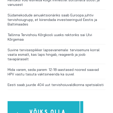
Refluksi võib esineda kõigil inimestel sõltumata soost ja
vanusest
Südamekodude ainuaktsionäriks saab Euroopa juhtiv
tervishoiugrupp, et kiirendada investeeringuid Eestis ja
Baltimaades
Tallinna Tervishoiu Kõrgkooli uueks rektoriks sai Ulvi
Kõrgemaa
Suvine tervisespikker lapsevanemale: tervisemure korral
vaata esmalt, kas laps hingab, reageerib ja joob
tavapäraselt
Mida varem, seda parem: 12-18-aastased noored saavad
HPV vastu tasuta vaktsineerida ka suvel
Eesti saab juurde 404 uut tervishoiuvaldkonna spetsialisti