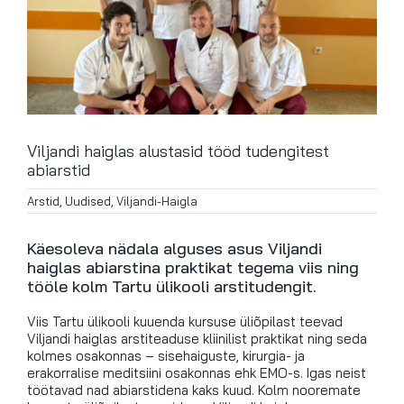
Viljandi haiglas alustasid tööd tudengitest
abiarstid
Arstid
,
Uudised
,
Viljandi-Haigla
Käesoleva nädala alguses asus Viljandi
haiglas abiarstina praktikat tegema viis ning
tööle kolm Tartu ülikooli arstitudengit.
Viis Tartu ülikooli kuuenda kursuse üliõpilast teevad
Viljandi haiglas arstiteaduse kliinilist praktikat ning seda
kolmes osakonnas – sisehaiguste, kirurgia- ja
erakorralise meditsiini osakonnas ehk EMO-s. Igas neist
töötavad nad abiarstidena kaks kuud. Kolm nooremate