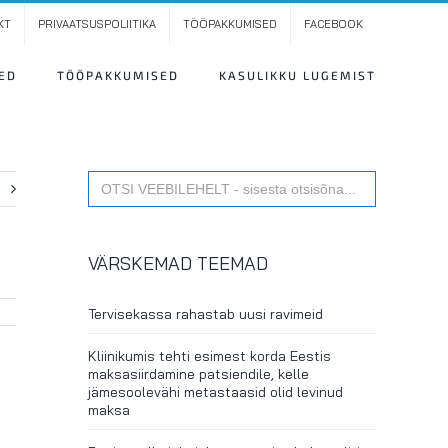
KT
PRIVAATSUSPOLIITIKA
TÖÖPAKKUMISED
FACEBOOK
ED
TÖÖPAKKUMISED
KASULIKKU LUGEMIST
Search
t
for:
VÄRSKEMAD TEEMAD
Tervisekassa rahastab uusi ravimeid
Kliinikumis tehti esimest korda Eestis
maksasiirdamine patsiendile, kelle
jämesoolevähi metastaasid olid levinud
maksa