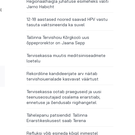
Regionaalhaigla juhatuse esimeheks valiti
Jarno Habicht
l
12-18 aastased noored saavad HPV vastu
tasuta vaktsineerida ka suvel
Tallinna Tervishoiu Kõrgkooli uus
õppeprorektor on Jaana Sepp
Tervisekassa muutis meditsiiniseadmete
loetelu
Rekordiline kandideerijate arv näitab
r
Email
tervishoiuerialade kasvavat väärtust
Tervisekassa ootab praeguseid ja uusi
teenuseosutajaid osalema eriarstiabi,
ennetuse ja õendusabi riigihangetel.
Tähelepanu patsiendid: Tallinna
Eriarstikeskusest saab Terena
Refluksi võib esineda kõigil inimestel