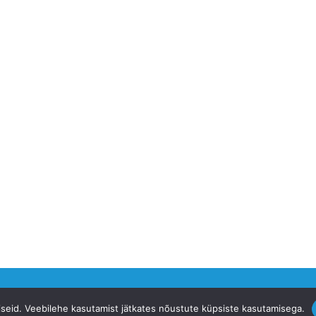
siseid. Veebilehe kasutamist jätkates nõustute küpsiste kasutamisega.
ervise Fond -
ehf.ee