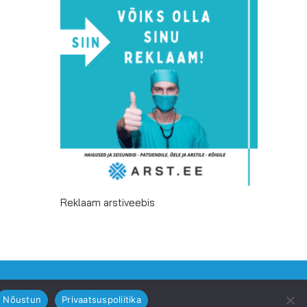
Reklaam arstiveebis
Facebook
Email
Nõustun
Privaatsuspoliitika