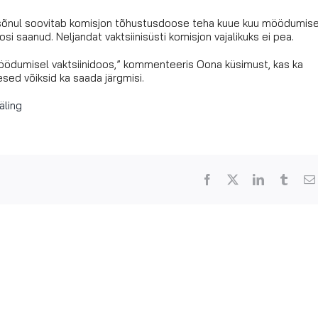
 sõnul soovitab komisjon tõhustusdoose teha kuue kuu möödumise
si saanud. Neljandat vaktsiinisüsti komisjon vajalikuks ei pea.
öödumisel vaktsiinidoos,” kommenteeris Oona küsimust, kas ka
sed võiksid ka saada järgmisi.
äling
Facebook
X
LinkedIn
Tumbl