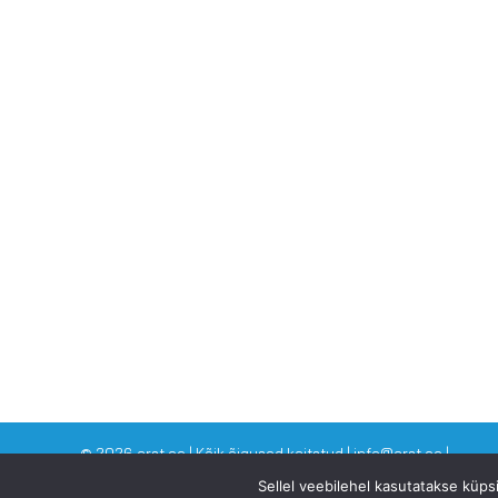
©
2026 arst.ee | Kõik õigused kaitstud | info@arst.ee |
Sellel veebilehel kasutatakse küp
VAATA KA SINNA: Dr Eero Merilind -
www.drmerilind.ee
| Eesti T