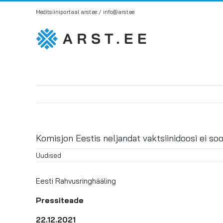
Skip
Meditsiiniportaal arst.ee / info@arst.ee
to
content
Komisjon Eestis neljandat vaktsiinidoosi ei soo
Uudised
Eesti Rahvusringhääling
Pressiteade
22.12.2021