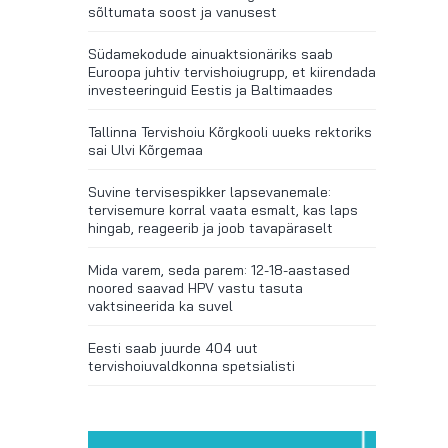
sõltumata soost ja vanusest
Südamekodude ainuaktsionäriks saab
Euroopa juhtiv tervishoiugrupp, et kiirendada
investeeringuid Eestis ja Baltimaades
Tallinna Tervishoiu Kõrgkooli uueks rektoriks
sai Ulvi Kõrgemaa
Suvine tervisespikker lapsevanemale:
tervisemure korral vaata esmalt, kas laps
hingab, reageerib ja joob tavapäraselt
Mida varem, seda parem: 12-18-aastased
noored saavad HPV vastu tasuta
vaktsineerida ka suvel
Eesti saab juurde 404 uut
tervishoiuvaldkonna spetsialisti