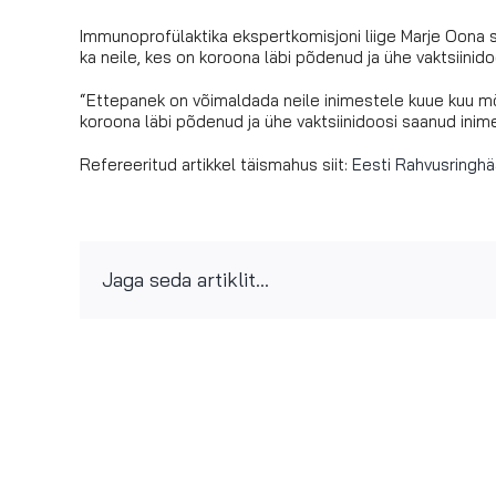
Immunoprofülaktika ekspertkomisjoni liige Marje Oona
ka neile, kes on koroona läbi põdenud ja ühe vaktsiinidoo
“Ettepanek on võimaldada neile inimestele kuue kuu m
koroona läbi põdenud ja ühe vaktsiinidoosi saanud inime
Refereeritud artikkel täismahus siit:
Eesti Rahvusringhä
Jaga seda artiklit...