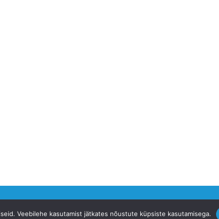
siseid. Veebilehe kasutamist jätkates nõustute küpsiste kasutamisega.
ervise Fond -
ehf.ee