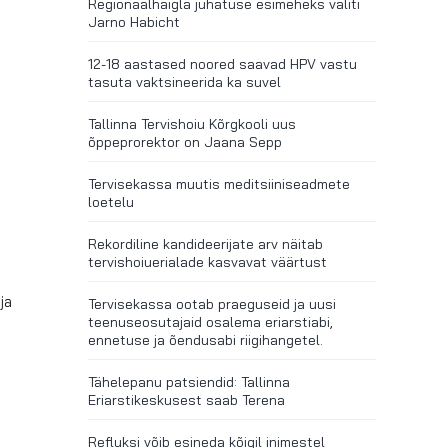
Regionaalhaigla juhatuse esimeheks valiti
Jarno Habicht
12-18 aastased noored saavad HPV vastu
tasuta vaktsineerida ka suvel
Tallinna Tervishoiu Kõrgkooli uus
õppeprorektor on Jaana Sepp
Tervisekassa muutis meditsiiniseadmete
loetelu
Rekordiline kandideerijate arv näitab
tervishoiuerialade kasvavat väärtust
ja
Tervisekassa ootab praeguseid ja uusi
teenuseosutajaid osalema eriarstiabi,
ennetuse ja õendusabi riigihangetel.
Tähelepanu patsiendid: Tallinna
Eriarstikeskusest saab Terena
Refluksi võib esineda kõigil inimestel