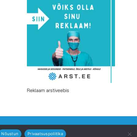
Reklaam arstiveebis
Facebook
Email
Nõustun
Privaatsuspoliitika