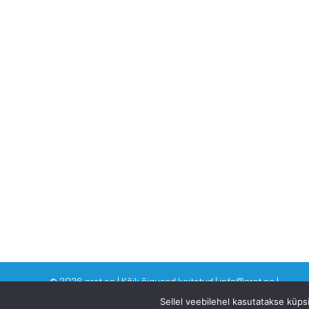
©
2026 arst.ee | Kõik õigused kaitstud | info@arst.ee |
Sellel veebilehel kasutatakse küp
VAATA KA SINNA: Dr Eero Merilind -
www.drmerilind.ee
| Eesti T