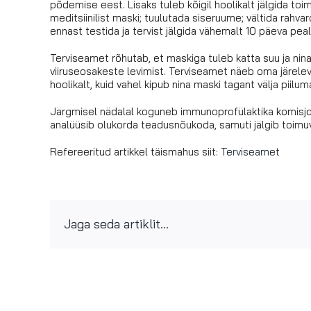
põdemise eest. Lisaks tuleb kõigil hoolikalt jälgida to
meditsiinilist maski; tuulutada siseruume; vältida rahvaro
ennast testida ja tervist jälgida vähemalt 10 päeva peale
Terviseamet rõhutab, et maskiga tuleb katta suu ja nin
viiruseosakeste levimist. Terviseamet näeb oma järele
hoolikalt, kuid vahel kipub nina maski tagant välja piilu
Järgmisel nädalal koguneb immunoprofülaktika komisj
analüüsib olukorda teadusnõukoda, samuti jälgib toimuva
Refereeritud artikkel täismahus siit:
Terviseamet
Jaga seda artiklit...