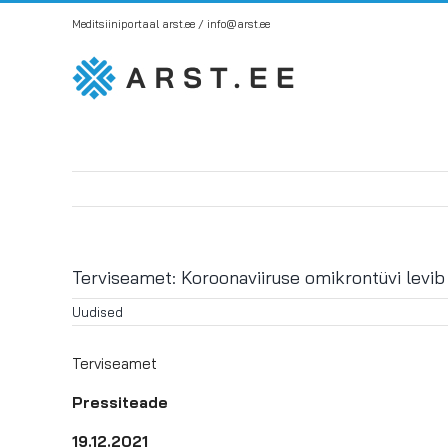
Skip
Meditsiiniportaal arst.ee / info@arst.ee
to
content
Terviseamet: Koroonaviiruse omikrontüvi levib 
Uudised
Terviseamet
Pressiteade
19.12.2021