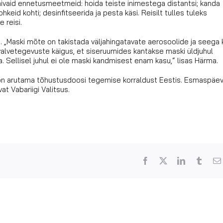
imivaid ennetusmeetmeid: hoida teiste inimestega distantsi; kanda
hkeid kohti; desinfitseerida ja pesta käsi. Reisilt tulles tuleks
 reisi.
a. „Maski mõte on takistada väljahingatavate aerosoolide ja seega 
valvetegevuste käigus, et siseruumides kantakse maski üldjuhul
ma. Sellisel juhul ei ole maski kandmisest enam kasu,“ lisas Härma.
on arutama tõhustusdoosi tegemise korraldust Eestis. Esmaspäev
t Vabariigi Valitsus.
Facebook
X
LinkedIn
Tumbl