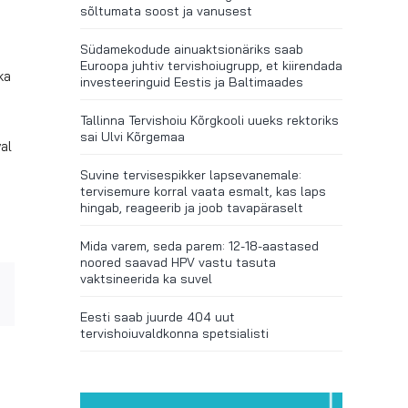
sõltumata soost ja vanusest
Südamekodude ainuaktsionäriks saab
Euroopa juhtiv tervishoiugrupp, et kiirendada
ka
investeeringuid Eestis ja Baltimaades
Tallinna Tervishoiu Kõrgkooli uueks rektoriks
sai Ulvi Kõrgemaa
al
Suvine tervisespikker lapsevanemale:
tervisemure korral vaata esmalt, kas laps
hingab, reageerib ja joob tavapäraselt
Mida varem, seda parem: 12-18-aastased
noored saavad HPV vastu tasuta
vaktsineerida ka suvel
r
Email
Eesti saab juurde 404 uut
tervishoiuvaldkonna spetsialisti