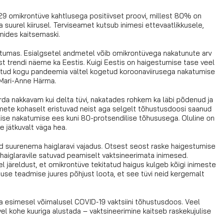
 omikrontüve kahtlusega positiivset proovi, millest 80% on
ga suurel kiirusel. Terviseamet kutsub inimesi ettevaatlikkusele,
mides kaitsemaski.
muutumas. Esialgsetel andmetel võib omikrontüvega nakatunute arv
st trendi näeme ka Eestis. Kuigi Eestis on haigestumise tase veel
tatud kogu pandeemia vältel kogetud koroonaviirusega nakatumise
 Mari-Anne Härma.
da nakkavam kui delta tüvi, nakatades rohkem ka läbi põdenud ja
dmete kohaselt eristuvad neist aga selgelt tõhustusdoosi saanud
lise nakatumise ees kuni 80-protsendilise tõhususega. Oluline on
e jätkuvalt väga hea.
anud suurenema haiglaravi vajadus. Otsest seost raske haigestumise 
haiglaravile satuvad peamiselt vaktsineerimata inimesed.
el järeldust, et omikrontüve tekitatud haigus kulgeb kõigi inimeste
use teadmise juures põhjust loota, et see tüvi neid kergemalt
ha esimesel võimalusel COVID-19 vaktsiini tõhustusdoos. Veel
el kohe kuuriga alustada – vaktsineerimine kaitseb raskekujulise