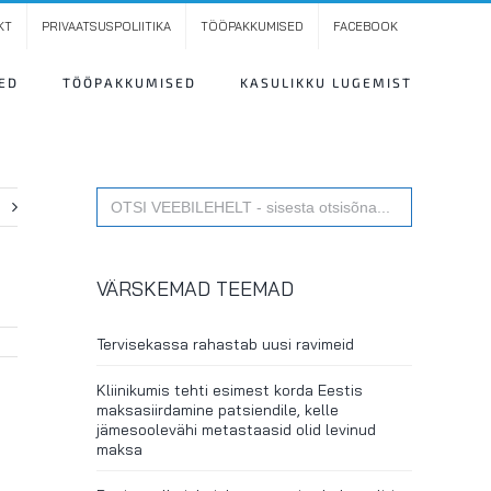
KT
PRIVAATSUSPOLIITIKA
TÖÖPAKKUMISED
FACEBOOK
ED
TÖÖPAKKUMISED
KASULIKKU LUGEMIST
Search
t
for:
VÄRSKEMAD TEEMAD
Tervisekassa rahastab uusi ravimeid
Kliinikumis tehti esimest korda Eestis
maksasiirdamine patsiendile, kelle
jämesoolevähi metastaasid olid levinud
maksa