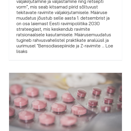
väljakirjutamine ja väljastamine ning retsepti
vorm“, mis seab kitsamad piirid sõltuvust
tekitavate ravimite väljakirjutamisele. Määruse
muudatus jõustub selle aasta 1. detsembrist ja
on osa laiemast Eesti ravimipoliitika 2030
strateegiast, mis keskendub ravimite
ratsionaalsele kasutamisele. Määrusemuudatus
tugineb rahvusvahelistel praktikate analüüsil ja
uurimusel "Bensodiasepiinide ja Z-ravimite ... Loe
lisaks