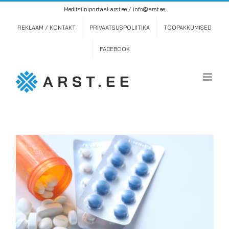
Skip
Meditsiiniportaal arst.ee / info@arst.ee
to
content
REKLAAM / KONTAKT
PRIVAATSUSPOLIITIKA
TÖÖPAKKUMISED
FACEBOOK