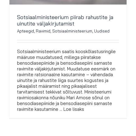
Sotsiaalministeerium piirab rahustite ja
uinutite väljakirjutamist
Apteegid
,
Ravimid
,
Sotsiaalministeerium
,
Uudised
Sotsiaalministeerium saatis kooskõlastusringile
määruse muudatused, millega piiratakse
bensodiasepiinide ja bensodiasepiini sarnaste
ravimite väljakirjutamist. Muudatuse eesmärk on
ravimite ratsionaalne kasutamine – vähendada
uinutite ja rahustite liiga suurtes kogustes ja
pikaajalist määramist ning pikaajalisest
tarvitamisest tekkivat sõltuvust. Ministeeriumi
ravimiosakonna nõuniku Mari Amose sõnul on
bensodiasepiinide ja bensodiasepiini sarnaste
ravimite kasutamine ... Loe lisaks