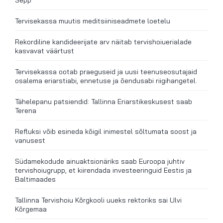
Tervisekassa muutis meditsiiniseadmete loetelu
Rekordiline kandideerijate arv näitab tervishoiuerialade
kasvavat väärtust
Tervisekassa ootab praeguseid ja uusi teenuseosutajaid
osalema eriarstiabi, ennetuse ja õendusabi riigihangetel.
Tähelepanu patsiendid: Tallinna Eriarstikeskusest saab
Terena
Refluksi võib esineda kõigil inimestel sõltumata soost ja
vanusest
Südamekodude ainuaktsionäriks saab Euroopa juhtiv
tervishoiugrupp, et kiirendada investeeringuid Eestis ja
Baltimaades
Tallinna Tervishoiu Kõrgkooli uueks rektoriks sai Ulvi
Kõrgemaa