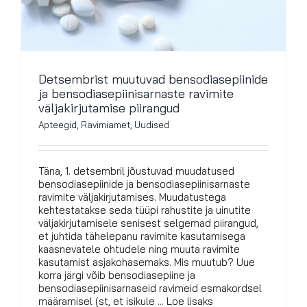
Detsembrist muutuvad bensodiasepiinide
ja bensodiasepiinisarnaste ravimite
väljakirjutamise piirangud
Apteegid
,
Ravimiamet
,
Uudised
Täna, 1. detsembril jõustuvad muudatused
bensodiasepiinide ja bensodiasepiinisarnaste
ravimite väljakirjutamises. Muudatustega
kehtestatakse seda tüüpi rahustite ja uinutite
väljakirjutamisele senisest selgemad piirangud,
et juhtida tähelepanu ravimite kasutamisega
kaasnevatele ohtudele ning muuta ravimite
kasutamist asjakohasemaks. Mis muutub? Uue
korra järgi võib bensodiasepiine ja
bensodiasepiinisarnaseid ravimeid esmakordsel
määramisel (st, et isikule ... Loe lisaks