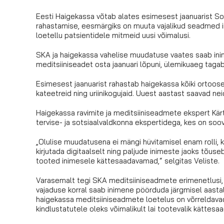
Eesti Haigekassa võtab alates esimesest jaanuarist S
rahastamise, eesmärgiks on muuta vajalikud seadmed 
loetellu patsientidele mitmeid uusi võimalusi.
SKA ja haigekassa vahelise muudatuse vaates saab inim
meditsiiniseadet osta jaanuari lõpuni, ülemikuaeg taga
Esimesest jaanuarist rahastab haigekassa kõiki ortoose,
kateetreid ning uriinikogujaid. Uuest aastast saavad neid
Haigekassa ravimite ja meditsiiniseadmete ekspert Kärt
tervise- ja sotsiaalvaldkonna ekspertidega, kes on soov
„Olulise muudatusena ei mängi hüvitamisel enam rolli, 
kirjutada digitaalselt ning paljude inimeste jaoks tõ
tooted inimesele kättesaadavamad,“ selgitas Veliste.
Varasemalt tegi SKA meditsiiniseadmete erimenetlusi, m
vajaduse korral saab inimene pöörduda järgmisel aastal 
haigekassa meditsiiniseadmete loetelus on võrreldavad 
kindlustatutele oleks võimalikult lai tootevalik kättesaad