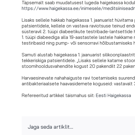
Täpsemalt saab muudatusest lugeda haigekassa kodul
https://www.haigekassa.ee/inimesele/meditsiinisead
Lisaks sellele hakkab haigekassa 1. jaanuarist hüvitam
patsientidele, kellele on vastava raviotsuse teinud en
süsteravil 2. tüüpi diabeetikute testribade-lantsettid
1. tüüpi diabeediga alla 19-aastastele lastele hakkame
testiribasid ning pump- või sensorravi hõlbustamiseks
Samuti alustab haigekassa 1. jaanuarist silikoonplaastri
tekkeriskiga patsientidele. „Lisaks sellele katame stoom
stoomihooldusvahendite kogust 20 pakendilt 22 pakendini
Harvaesinevate nahahaiguste ravi toetamiseks suurenda
antibakteriaalsete haavasidemete koguseid: vastavalt 3
Refereeritud artikkel täismahus siit:
Eesti Haigekassa
Jaga seda artiklit...