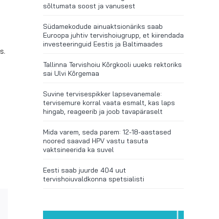
sõltumata soost ja vanusest
Südamekodude ainuaktsionäriks saab
Euroopa juhtiv tervishoiugrupp, et kiirendada
investeeringuid Eestis ja Baltimaades
s.
Tallinna Tervishoiu Kõrgkooli uueks rektoriks
sai Ulvi Kõrgemaa
Suvine tervisespikker lapsevanemale:
tervisemure korral vaata esmalt, kas laps
hingab, reageerib ja joob tavapäraselt
Mida varem, seda parem: 12-18-aastased
noored saavad HPV vastu tasuta
vaktsineerida ka suvel
Eesti saab juurde 404 uut
tervishoiuvaldkonna spetsialisti
r
Email