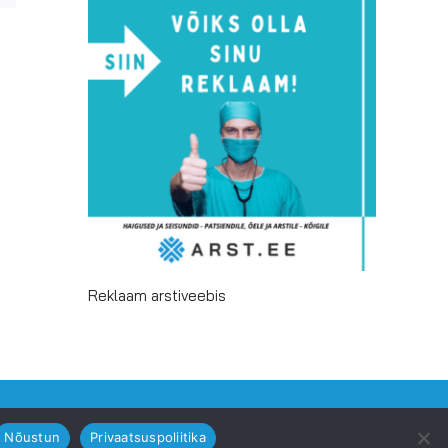
Reklaam arstiveebis
Facebook
Email
Nõustun
Privaatsuspoliitika