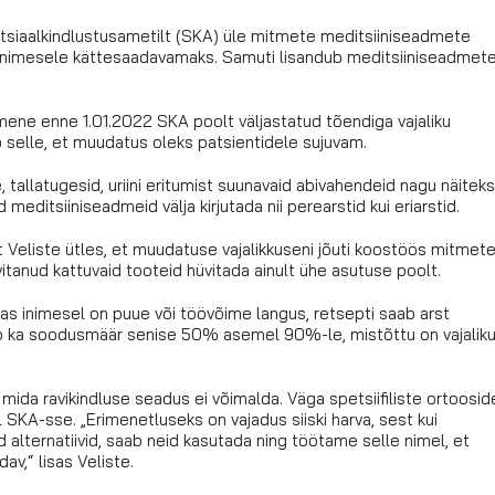
otsiaalkindlustusametilt (SKA) üle mitmete meditsiiniseadmete
inimesele kättesaadavamaks. Samuti lisandub meditsiiniseadmet
ene enne 1.01.2022 SKA poolt väljastatud tõendiga vajaliku
b selle, et muudatus oleks patsientidele sujuvam.
 tallatugesid, uriini eritumist suunavaid abivahendeid nagu näiteks
 meditsiiniseadmeid välja kirjutada nii perearstid kui eriarstid.
 Veliste ütles, et muudatuse vajalikkuseni jõuti koostöös mitmet
itanud kattuvaid tooteid hüvitada ainult ühe asutuse poolt.
kas inimesel on puue või töövõime langus, retsepti saab arst
useb ka soodusmäär senise 50% asemel 90%-le, mistõttu on vajalik
ida ravikindluse seadus ei võimalda. Väga spetsiifiliste ortoosid
SKA-sse. „Erimenetluseks on vajadus siiski harva, sest kui
alternatiivid, saab neid kasutada ning töötame selle nimel, et
av,“ lisas Veliste.