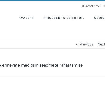
REKLAAM / KONTA
AVALEHT
HAIGUSED JA SEISUNDID
UUDIS
Previous
Nex
le erinevate meditsiiniseadmete rahastamise