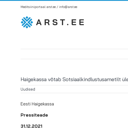
Skip
Meditsiiniportaal arst.ee / info@arst.ee
to
content
Haigekassa võtab Sotsiaalkindlustusametilt ü
Uudised
Eesti Haigekassa
Pressiteade
31.12.2021