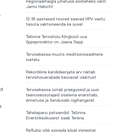
Regionaalhaigla juhatuse esimeheks valiti
Jarno Habicht
e
12-18 aastased noored saavad HPV vastu
tasuta vaktsineerida ka suvel
Tallinna Tervishoiu Kõrgkooli uus
õppeprorektor on Jaana Sepp
Tervisekassa muutis meditsiiniseadmete
loetelu
e
Rekordiline kandideerijate arv näitab
tervishoiuerialade kasvavat väärtust
ud
Tervisekassa ootab praeguseid ja uusi
teenuseosutajaid osalema eriarstiabi,
ennetuse ja õendusabi riigihangetel.
e
Tähelepanu patsiendid: Tallinna
Eriarstikeskusest saab Terena
Refluksi võib esineda kõigil inimestel