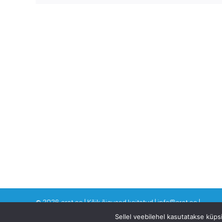
©
2026 arst.ee | Kõik õigused kaitstud | info@arst.ee |
Sellel veebilehel kasutatakse küp
VAATA KA SINNA: Dr Eero Merilind -
www.drmerilind.ee
| Eesti T