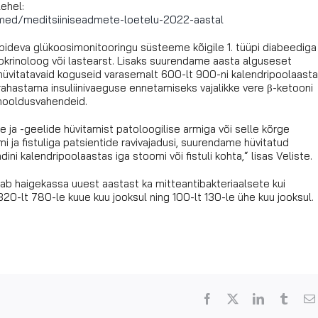
ehel:
med/meditsiiniseadmete-loetelu-2022-aastal
a pideva glükoosimonitooringu süsteeme kõigile 1. tüüpi diabeediga
dokrinoloog või lastearst. Lisaks suurendame aasta alguseset
e hüvitatavaid koguseid varasemalt 600-lt 900-ni kalendripoolaasta
 rahastama insuliinivaeguse ennetamiseks vajalikke vere β-ketooni
 hooldusvahendeid.
te ja -geelide hüvitamist patoloogilise armiga või selle kõrge
i ja fistuliga patsientide ravivajadusi, suurendame hüvitatud
 kalendripoolaastas iga stoomi või fistuli kohta,“ lisas Veliste.
b haigekassa uuest aastast ka mitteantibakteriaalsete kui
20-lt 780-le kuue kuu jooksul ning 100-lt 130-le ühe kuu jooksul.
Facebook
X
LinkedIn
Tumbl