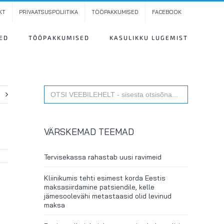
KT
PRIVAATSUSPOLIITIKA
TÖÖPAKKUMISED
FACEBOOK
ED
TÖÖPAKKUMISED
KASULIKKU LUGEMIST
Search
t
for:
VÄRSKEMAD TEEMAD
Tervisekassa rahastab uusi ravimeid
Kliinikumis tehti esimest korda Eestis
maksasiirdamine patsiendile, kelle
jämesoolevähi metastaasid olid levinud
maksa