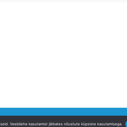
siseid. Veebilehe kasutamist jätkates nõustute küpsiste kasutamisega.
ervise Fond -
ehf.ee