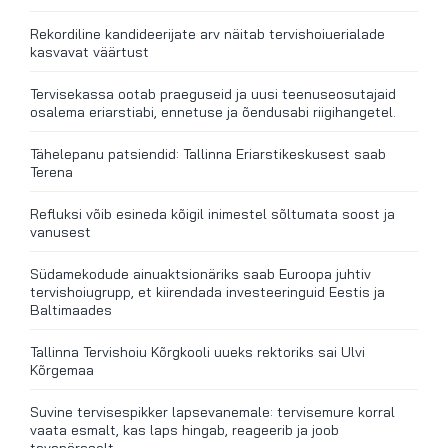
Rekordiline kandideerijate arv näitab tervishoiuerialade
kasvavat väärtust
Tervisekassa ootab praeguseid ja uusi teenuseosutajaid
osalema eriarstiabi, ennetuse ja õendusabi riigihangetel.
Tähelepanu patsiendid: Tallinna Eriarstikeskusest saab
Terena
Refluksi võib esineda kõigil inimestel sõltumata soost ja
vanusest
Südamekodude ainuaktsionäriks saab Euroopa juhtiv
tervishoiugrupp, et kiirendada investeeringuid Eestis ja
Baltimaades
Tallinna Tervishoiu Kõrgkooli uueks rektoriks sai Ulvi
Kõrgemaa
Suvine tervisespikker lapsevanemale: tervisemure korral
vaata esmalt, kas laps hingab, reageerib ja joob