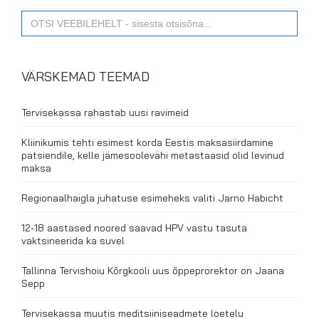
Search
for:
VÄRSKEMAD TEEMAD
Tervisekassa rahastab uusi ravimeid
Kliinikumis tehti esimest korda Eestis maksasiirdamine
patsiendile, kelle jämesoolevähi metastaasid olid levinud
maksa
Regionaalhaigla juhatuse esimeheks valiti Jarno Habicht
12-18 aastased noored saavad HPV vastu tasuta
vaktsineerida ka suvel
Tallinna Tervishoiu Kõrgkooli uus õppeprorektor on Jaana
Sepp
Tervisekassa muutis meditsiiniseadmete loetelu