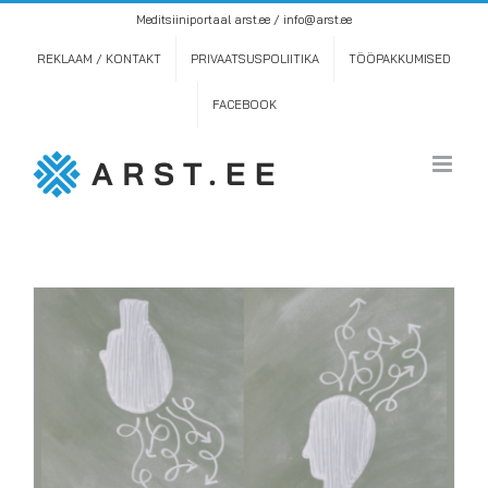
Skip
Meditsiiniportaal arst.ee / info@arst.ee
to
content
REKLAAM / KONTAKT
PRIVAATSUSPOLIITIKA
TÖÖPAKKUMISED
FACEBOOK