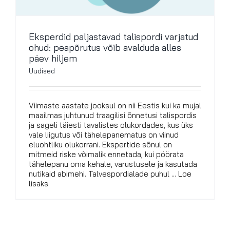
Eksperdid paljastavad talispordi varjatud
ohud: peapõrutus võib avalduda alles
päev hiljem
Uudised
Viimaste aastate jooksul on nii Eestis kui ka mujal
maailmas juhtunud traagilisi õnnetusi talispordis
ja sageli täiesti tavalistes olukordades, kus üks
vale liigutus või tähelepanematus on viinud
eluohtliku olukorrani. Ekspertide sõnul on
mitmeid riske võimalik ennetada, kui pöörata
tähelepanu oma kehale, varustusele ja kasutada
nutikaid abimehi. Talvespordialade puhul ... Loe
lisaks