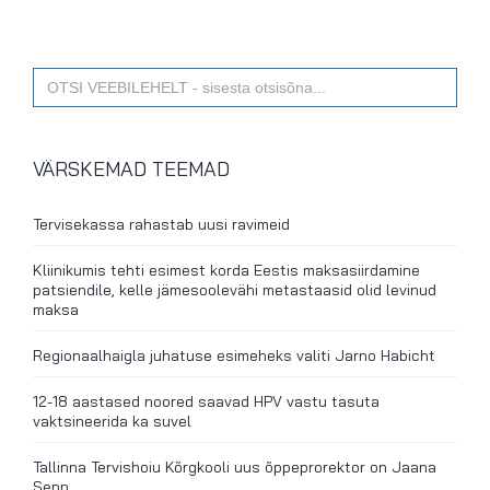
Search
for:
VÄRSKEMAD TEEMAD
Tervisekassa rahastab uusi ravimeid
Kliinikumis tehti esimest korda Eestis maksasiirdamine
patsiendile, kelle jämesoolevähi metastaasid olid levinud
maksa
Regionaalhaigla juhatuse esimeheks valiti Jarno Habicht
12-18 aastased noored saavad HPV vastu tasuta
vaktsineerida ka suvel
Tallinna Tervishoiu Kõrgkooli uus õppeprorektor on Jaana
Sepp