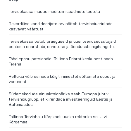
Tervisekassa muutis meditsiiniseadmete loetelu
Rekordiline kandideerijate arv näitab tervishoiuerialade
kasvavat väärtust
Tervisekassa ootab praeguseid ja uusi teenuseosutajaid
osalema eriarstiabi, ennetuse ja õendusabi riigihangetel.
Tähelepanu patsiendid: Tallinna Eriarstikeskusest saab
Terena
Refluksi võib esineda kõigil inimestel sõltumata soost ja
vanusest
Südamekodude ainuaktsionäriks saab Euroopa juhtiv
tervishoiugrupp, et kiirendada investeeringuid Eestis ja
Baltimaades
Tallinna Tervishoiu Kõrgkooli uueks rektoriks sai Ulvi
Kõrgemaa