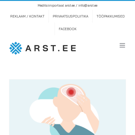
Skip
Meditsiiniportaal arst.ee / info@arst.ee
to
content
REKLAAM / KONTAKT
PRIVAATSUSPOLIITIKA
TÖÖPAKKUMISED
FACEBOOK